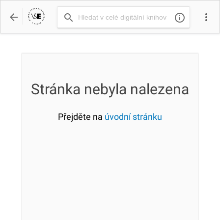
arrow_back
more_vert
search
info_outline
Stránka nebyla nalezena
Přejděte na
úvodní stránku