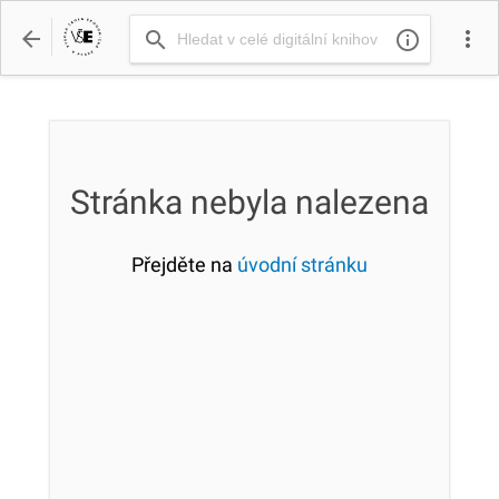
arrow_back
more_vert
search
info_outline
Stránka nebyla nalezena
Přejděte na
úvodní stránku